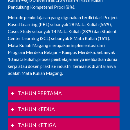
Pendukung Kompetensi Prodi (8%).
Metode pembelajaran yang digunakan terdiri dari Project
Based Learning (PBL) sebanyak 28 Mata Kuliah (56%),
Cases Study sebanyak 14 Mata Kuliah (28%) dan Student
Center Learning (SCL) sebanyak 8 Mata Kuliah (16%).
Mata Kuliah Magang merupakan implementasi dari
Program Merdeka Belajar – Kampus Merdeka. Sebanyak
10 mata kuliah, proses pembelajarannya melibatkan dunia
kerja atau dosen praktisi/industri, termasuk di antaranya
adalah Mata Kuliah Magang.
TAHUN PERTAMA
TAHUN KEDUA
TAHUN KETIGA