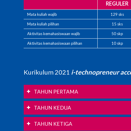
REGULER
Mata kuliah wajib
129 sks
Mata kuliah pilihan
15 sks
Aktivitas kemahasiswaan wajib
50 skp
Aktivitas kemahasiswaan pilihan
10 skp
Kurikulum 2021
i-technopreneur ac
TAHUN PERTAMA
TAHUN KEDUA
TAHUN KETIGA