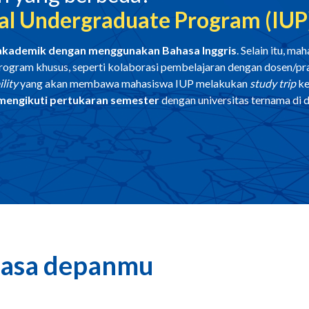
al Undergraduate Program (IUP
 akademik dengan menggunakan Bahasa Inggris
. Selain itu, m
rogram khusus, seperti kolaborasi pembelajaran dengan dosen/pra
lity
yang akan membawa mahasiswa IUP melakukan
study trip
ke
mengikuti pertukaran semester
dengan universitas ternama di d
masa depanmu