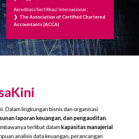
Akreditasi/Sertifikasi Internasional :
❯ The Association of Certified Chartered
Accountants (ACCA)
aKini
i. Dalam lingkungan bisnis dan organisasi
usunan laporan keuangan, dan pengauditan
.
membawanya terlibat dalam
kapasitas manajerial
puan analisis data keuangan, perancangan