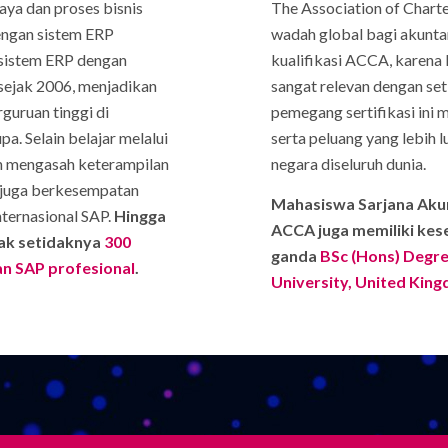
ya dan proses bisnis
The Association of Chart
dengan sistem ERP
wadah global bagi akunta
sistem ERP dengan
kualifikasi ACCA, karena 
 sejak 2006, menjadikan
sangat relevan dengan seti
guruan tinggi di
pemegang sertifikasi ini 
. Selain belajar melalui
serta peluang yang lebih 
an mengasah keterampilan
negara diseluruh dunia.
 juga berkesempatan
Mahasiswa Sarjana Akun
nternasional SAP.
Hingga
ACCA juga memiliki kes
tak setidaknya
300
ganda
BSc (Hons) Degre
tan SAP profesional
.
University, United Kin