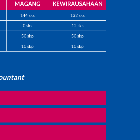
MAGANG
KEWIRAUSAHAAN
144 sks
132 sks
0 sks
12 sks
50 skp
50 skp
10 skp
10 skp
countant