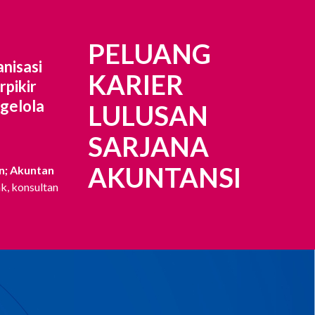
PELUANG
nisasi
KARIER
rpikir
gelola
LULUSAN
SARJANA
AKUNTANSI
n; Akuntan
ak, konsultan