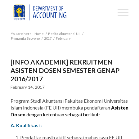
You are here:
Home
/
Berita Akuntansi UII
/
Primanita Setyono
/
2017
/
February
[INFO AKADEMIK] REKRUITMEN
ASISTEN DOSEN SEMESTER GENAP
2016/2017
February 14, 2017
Program Studi Akuntansi Fakultas Ekonomi Universitas
Islam Indonesia (FE UII) membuka pendaftaran
Asisten
Dosen
dengan ketentuan sebagai berikut:
A. Kualifikasi :
Pendaftar masih aktif sebagai mahasiswa FE UII