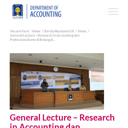
You are here:
Home
/
Berita Akuntansi UII
/
News
/
General Lecture – Research in Accounting dan
Professionalisme di Bidang A...
General Lecture – Research
in Accounting dan