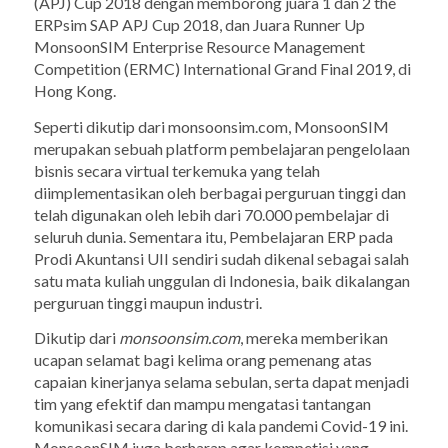
(APJ) Cup 2018 dengan memborong juara 1 dan 2 the
ERPsim SAP APJ Cup 2018, dan Juara Runner Up
MonsoonSIM Enterprise Resource Management
Competition (ERMC) International Grand Final 2019, di
Hong Kong.
Seperti dikutip dari monsoonsim.com, MonsoonSIM
merupakan sebuah platform pembelajaran pengelolaan
bisnis secara virtual terkemuka yang telah
diimplementasikan oleh berbagai perguruan tinggi dan
telah digunakan oleh lebih dari 70.000 pembelajar di
seluruh dunia. Sementara itu, Pembelajaran ERP pada
Prodi Akuntansi UII sendiri sudah dikenal sebagai salah
satu mata kuliah unggulan di Indonesia, baik dikalangan
perguruan tinggi maupun industri.
Dikutip dari
monsoonsim.com
, mereka memberikan
ucapan selamat bagi kelima orang pemenang atas
capaian kinerjanya selama sebulan, serta dapat menjadi
tim yang efektif dan mampu mengatasi tantangan
komunikasi secara daring di kala pandemi Covid-19 ini.
MonsoonSIM juga berharap agar kompetisi yang