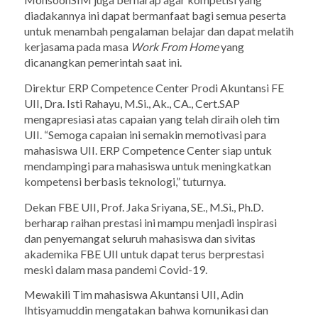
diadakannya ini dapat bermanfaat bagi semua peserta
untuk menambah pengalaman belajar dan dapat melatih
kerjasama pada masa
Work From Home
yang
dicanangkan pemerintah saat ini.
Direktur ERP Competence Center Prodi Akuntansi FE
UII, Dra. Isti Rahayu, M.Si., Ak., CA., Cert.SAP
mengapresiasi atas capaian yang telah diraih oleh tim
UII. “Semoga capaian ini semakin memotivasi para
mahasiswa UII. ERP Competence Center siap untuk
mendampingi para mahasiswa untuk meningkatkan
kompetensi berbasis teknologi,” tuturnya.
Dekan FBE UII, Prof. Jaka Sriyana, SE., M.Si., Ph.D.
berharap raihan prestasi ini mampu menjadi inspirasi
dan penyemangat seluruh mahasiswa dan sivitas
akademika FBE UII untuk dapat terus berprestasi
meski dalam masa pandemi Covid-19.
Mewakili Tim mahasiswa Akuntansi UII, Adin
Ihtisyamuddin mengatakan bahwa komunikasi dan