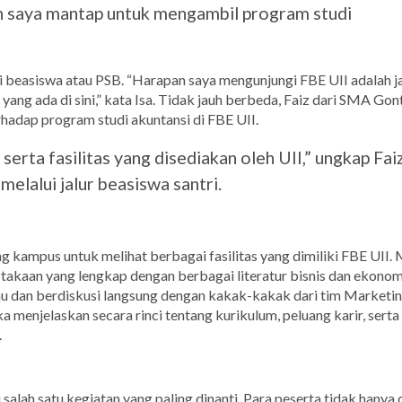
an saya mantap untuk mengambil program studi
si beasiswa atau PSB. “Harapan saya mengunjungi FBE UII adalah j
s yang ada di sini,” kata Isa. Tidak jauh berbeda, Faiz dari SMA Gon
hadap program studi akuntansi di FBE UII.
erta fasilitas yang disediakan oleh UII,” ungkap Faiz
melalui jalur beasiswa santri.
g kampus untuk melihat berbagai fasilitas yang dimiliki FBE UII. 
stakaan yang lengkap dengan berbagai literatur bisnis dan ekonom
u dan berdiskusi langsung dengan kakak-kakak dari tim Marketi
menjelaskan secara rinci tentang kurikulum, peluang karir, serta
.
 salah satu kegiatan yang paling dinanti. Para peserta tidak hanya d