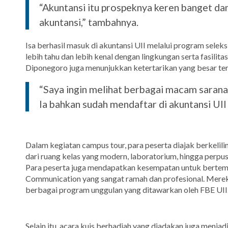
“Akuntansi itu prospeknya keren banget d
akuntansi,” tambahnya.
Isa berhasil masuk di akuntansi UII melalui program selek
lebih tahu dan lebih kenal dengan lingkungan serta fasilita
Diponegoro juga menunjukkan ketertarikan yang besar ter
“Saya ingin melihat berbagai macam sarana s
Ia bahkan sudah mendaftar di akuntansi UII 
Dalam kegiatan campus tour, para peserta diajak berkelilin
dari ruang kelas yang modern, laboratorium, hingga perpu
Para peserta juga mendapatkan kesempatan untuk bertem
Communication yang sangat ramah dan profesional. Mereka 
berbagai program unggulan yang ditawarkan oleh FBE UII
Selain itu, acara kuis berhadiah yang diadakan juga menjadi