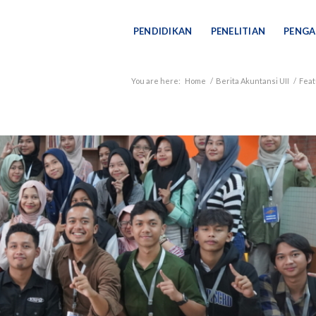
PENDIDIKAN
PENELITIAN
PENGA
You are here:
Home
/
Berita Akuntansi UII
/
Fea