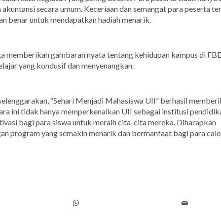
a akuntansi secara umum. Keceriaan dan semangat para peserta ter
n benar untuk mendapatkan hadiah menarik.
uga memberikan gambaran nyata tentang kehidupan kampus di FBE 
elajar yang kondusif dan menyenangkan.
selenggarakan, “Sehari Menjadi Mahasiswa UII” berhasil member
a ini tidak hanya memperkenalkan UII sebagai institusi pendidik
tivasi bagi para siswa untuk meraih cita-cita mereka. Diharapkan
engan program yang semakin menarik dan bermanfaat bagi para cal