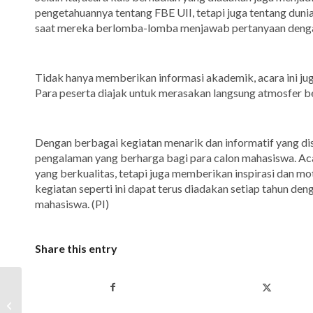
pengetahuannya tentang FBE UII, tetapi juga tentang duni
saat mereka berlomba-lomba menjawab pertanyaan denga
Tidak hanya memberikan informasi akademik, acara ini j
Para peserta diajak untuk merasakan langsung atmosfer b
Dengan berbagai kegiatan menarik dan informatif yang di
pengalaman yang berharga bagi para calon mahasiswa. Acar
yang berkualitas, tetapi juga memberikan inspirasi dan mo
kegiatan seperti ini dapat terus diadakan setiap tahun d
mahasiswa. (PI)
Share this entry
Kuliah Pakar Advance
OCB 2024: Menjadi