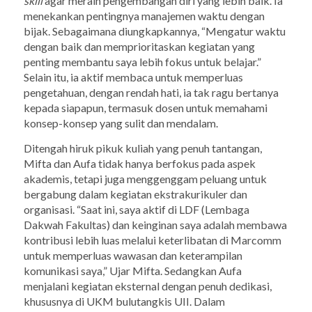
skill
agar meraih pengembangan diri yang lebih baik. Ia
menekankan pentingnya manajemen waktu dengan
bijak. Sebagaimana diungkapkannya, “Mengatur waktu
dengan baik dan memprioritaskan kegiatan yang
penting membantu saya lebih fokus untuk belajar.”
Selain itu, ia aktif membaca untuk memperluas
pengetahuan, dengan rendah hati, ia tak ragu bertanya
kepada siapapun, termasuk dosen untuk memahami
konsep-konsep yang sulit dan mendalam.
Ditengah hiruk pikuk kuliah yang penuh tantangan,
Mifta dan Aufa tidak hanya berfokus pada aspek
akademis, tetapi juga menggenggam peluang untuk
bergabung dalam kegiatan ekstrakurikuler dan
organisasi. “Saat ini, saya aktif di LDF (Lembaga
Dakwah Fakultas) dan keinginan saya adalah membawa
kontribusi lebih luas melalui keterlibatan di Marcomm
untuk memperluas wawasan dan keterampilan
komunikasi saya,” Ujar Mifta. Sedangkan Aufa
menjalani kegiatan eksternal dengan penuh dedikasi,
khususnya di UKM bulutangkis UII. Dalam