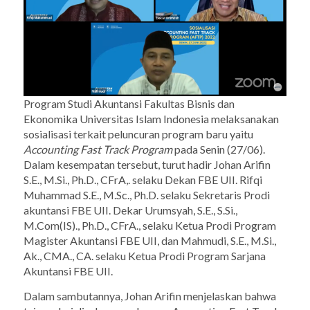
Program Studi Akuntansi Fakultas Bisnis dan
Ekonomika Universitas Islam Indonesia melaksanakan
sosialisasi terkait peluncuran program baru yaitu
Accounting Fast Track Program
pada Senin (27/06).
Dalam kesempatan tersebut, turut hadir
Johan Arifin
S.E., M.Si., Ph.D., CFrA,. selaku Dekan FBE UII
.
Rifqi
Muhammad
S.E., M.Sc., Ph.D. selaku Sekretaris Prodi
akuntansi FBE UII
. Dekar Urumsyah
, S.E., S.Si.,
M.Com(IS)., Ph.D., CFrA., selaku Ketua Prodi
Program
Magister Akuntansi FBE UII, dan Mahmudi,
S.E., M.Si.,
Ak., CMA., CA. selaku Ketua Prodi Program Sarjana
Akuntansi FBE UII.
Dalam sambutannya, Johan Arifin menjelaskan bahwa