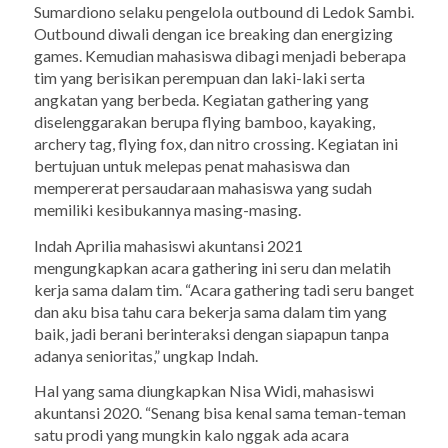
Sumardiono selaku pengelola
outbound
di Ledok Sambi.
Outbound diwali dengan
ice breaking
dan
energizing
games
. Kemudian mahasiswa dibagi menjadi beberapa
tim yang berisikan perempuan dan laki-laki serta
angkatan yang berbeda. Kegiatan
gathering
yang
diselenggarakan berupa
flying bamboo
, kayaking,
archery tag
,
flying fox
, dan n
itro crossing.
Kegiatan ini
bertujuan untuk melepas penat mahasiswa dan
mempererat persaudaraan mahasiswa yang sudah
memiliki kesibukannya masing-masing.
Indah Aprilia mahasiswi akuntansi 2021
mengungkapkan acara
gathering
ini seru dan melatih
kerja sama dalam tim. “Acara
gathering
tadi seru banget
dan aku bisa tahu cara bekerja sama dalam tim yang
baik, jadi berani berinteraksi dengan siapapun tanpa
adanya senioritas,” ungkap Indah.
Hal yang sama diungkapkan Nisa Widi, mahasiswi
akuntansi 2020. “Senang bisa kenal sama teman-teman
satu prodi yang mungkin kalo nggak ada acara