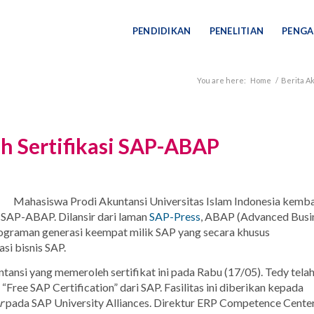
PENDIDIKAN
PENELITIAN
PENGA
You are here:
Home
/
Berita Ak
h Sertifikasi SAP-ABAP
Mahasiswa Prodi Akuntansi Universitas Islam Indonesia kemba
i SAP-ABAP. Dilansir dari laman
SAP-Press
, ABAP (Advanced Busi
graman generasi keempat milik SAP yang secara khusus
i bisnis SAP.
nsi yang memeroleh sertifikat ini pada Rabu (17/05). Tedy telah 
ree SAP Certification” dari SAP. Fasilitas ini diberikan kepada
r
pada SAP University Alliances. Direktur ERP Competence Cente