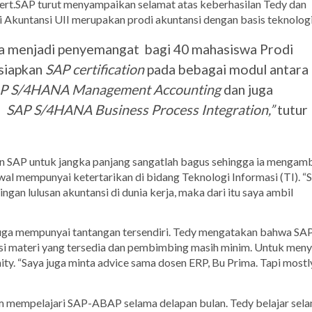
., Cert.SAP turut menyampaikan selamat atas keberhasilan Tedy dan
 Akuntansi UII merupakan prodi akuntansi dengan basis teknologi
ya menjadi penyemangat bagi 40 mahasiswa Prodi
rsiapkan
SAP certification
pada bebagai modul antara
P S/4HANA Management Accounting
dan juga
i
SAP S/4HANA Business Process Integration,”
tutur
n SAP untuk jangka panjang sangatlah bagus sehingga ia mengamb
awal mempunyai ketertarikan di bidang Teknologi Informasi (TI).
“
ngan lulusan akuntansi di dunia kerja, maka dari itu saya ambil
ni juga mempunyai tantangan tersendiri. Tedy mengatakan bahwa SA
si materi yang tersedia dan pembimbing masih minim. Untuk meny
ty. “Saya juga minta
advice
sama dosen ERP, Bu Prima. Tapi
mostl
m mempelajari SAP-ABAP selama delapan bulan. Tedy belajar sel