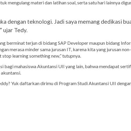
uk mengulang materi dan latihan soal, serta satu hari lainnya dig
uka dengan teknologi. Jadi saya memang dedikasi bu
 ujar Tedy.
ang berminat terjun di bidang SAP Developer maupun bidang Info
ngan merasa minder sama jurusan IT, karena kita yang jurusan non
’t stop learning something new
,” tutupnya.
asi bagi mahasiswa Akuntansi UII yang lain, bahwa mendapat sertif
 akuntansi.
ddy? Yuk daftarkan dirimu di Program Studi Akuntansi UII dengan