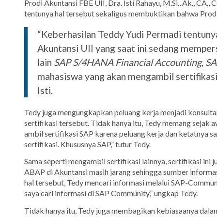
Prodi Akuntansi FBE UII, Dra. Isti Rahayu, M.Si., Ak., CA
tentunya hal tersebut sekaligus membuktikan bahwa Prodi
“Keberhasilan Teddy Yudi Permadi tentun
Akuntansi UII yang saat ini sedang mempe
lain
SAP S/4HANA Financial Accounting
,
SA
mahasiswa yang akan mengambil sertifikas
Isti.
Tedy juga mengungkapkan peluang kerja menjadi konsulta
sertifikasi tersebut. Tidak hanya itu, Tedy memang sejak 
ambil sertifikasi SAP karena peluang kerja dan ketatnya sai
sertifikasi. Khususnya SAP,” tutur Tedy.
Sama seperti mengambil sertifikasi lainnya, sertifikasi i
ABAP di Akuntansi masih jarang sehingga sumber informa
hal tersebut, Tedy mencari informasi melalui SAP-Communi
saya cari informasi di SAP Community,” ungkap Tedy.
Tidak hanya itu, Tedy juga membagikan kebiasaanya dala