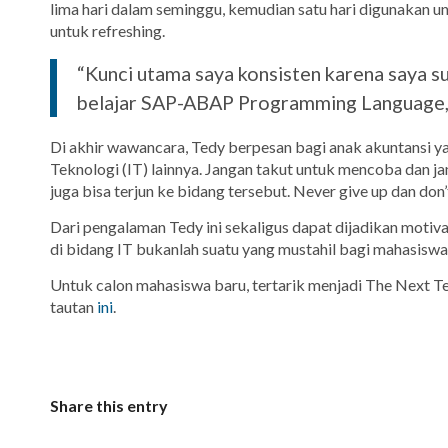
lima hari dalam seminggu, kemudian satu hari digunakan unt
untuk
refreshing
.
“Kunci utama saya konsisten karena saya s
belajar SAP-ABAP Programming Language,”
Di akhir wawancara, Tedy berpesan bagi anak akuntansi y
Teknologi (IT) lainnya. Jangan takut untuk mencoba dan ja
juga bisa terjun ke bidang tersebut. N
ever give up dan don
Dari pengalaman Tedy ini sekaligus dapat dijadikan motiv
di bidang IT bukanlah suatu yang mustahil bagi mahasiswa
Untuk calon mahasiswa baru, tertarik menjadi
The Next
Te
tautan
ini
.
Share this entry