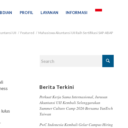
BDIAN
PROFIL
LAYANAN
INFORMASI
untansi UII
/
Featured
/
Mahasiswa Akuntansi UII Raih Sertifikasi SAP-ABAP
li
Berita Terkini
ness
Perkuat Kerja Sama Internasional, Jurusan
Akuntansi UII Kembali Selenggarakan
Summer Culture Camp 2026 Bersama YunTech
lulus
Taiwan
r
PwC Indonesia Kembali Gelar Campus Hiring