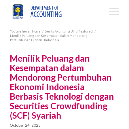
You are here:
Home
/
Berita Akuntansi UII
/
Featured
/
Menilik Peluang dan Kesempatan dalam Mendorong
Pertumbuhan Ekonomi Indonesia...
Menilik Peluang dan
Kesempatan dalam
Mendorong Pertumbuhan
Ekonomi Indonesia
Berbasis Teknologi dengan
Securities Crowdfunding
(SCF) Syariah
October 24, 2023