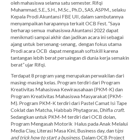
oleh mahasiswa selama satu semester. Rifqi
Muhammad, S.E., S.H., M.Sc., Ph.D., SAS, ASPM., selaku
Kepala Prodi Akuntansi FBE UII, dalam sambutannya
menyampaikan harapannya terkait OCB Fest. “Saya
berharap semua mahasiswa Akuntansi 2022 dapat
menikmati sampai akhir dan jadikan acara ini sebagai
ajang untuk bersenang-senang, dengan fokus utama
Prodi acara OCB dapat mengasah softskill karena
tantangan lebih berat persaingan di dunia kerja semakin
berat” ujar Rifqi.
Terdapat 8 program yang merupakan perwakilan dari
masing-masing kelas. Program terdiri dari Program
Kreativitas Mahasiswa Kewirausahaan (PKM-K) dan
Program Kreativitas Mahasiswa Masyarakat (PKM-
M). Program PKM-K terdiri dari Pastel Camat Isi Tape
Coklat dan Matcha, Habbab Phytagoras, Dhifla
craft
.
Sedangkan untuk PKM-M terdiri dari OCB dolan,
Program Mengasah Motorik Halus pada Anak Melalui
Media Clay, Literasi Masa Kini, Business day, dan t
ips
and trick how to start a business
. Dalam OCB Project