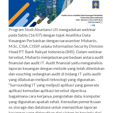
Program Studi Akuntansi UII mengadakan webinar
pada Sabtu (16/07) dengan tajuk Analitika Data
Keuangan Perbankan dengan narasumber Muharto,
M.Sc, CISA, CISSP. selaku
Information Security Division
Head
PT Bank Rakyat Indonesia (BRI).
Dalam webinar
tersebut, Muharto menjelaskan perbedaan antara audit
finansial dan audit IT. Audit finansial yaitu menganalisis
laporan keuangan dengan metode yang telah ditentukan
dan
vouching
sedangkan audit di bidang IT yaitu audit
yang dilakukan meliputi teknologi yang digunakan.
“
Surrounding
IT yang meliputi aplikasi yang
generate
aplikasi kemudian aplikasi tersebut diperiksa
bagaimana cara kerjanya, pengolahan data, komputer
yang digunakan apakah sehat. Kemudian pemeriksaan
os storage
dan database untuk memastikan laporan
keuangan yang didapatkan dari sistem ini tercipta dari