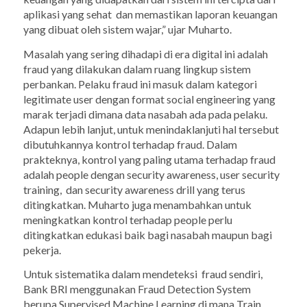
aplikasi yang sehat dan memastikan laporan keuangan
yang dibuat oleh sistem wajar,” ujar Muharto.
Masalah yang sering dihadapi di era digital ini adalah
fraud
yang dilakukan dalam ruang lingkup sistem
perbankan. Pelaku
fraud
ini masuk dalam kategori
legitimate user
dengan format
social engineering
yang
marak terjadi dimana data nasabah ada pada pelaku.
Adapun lebih lanjut, untuk menindaklanjuti hal tersebut
dibutuhkannya kontrol terhadap
fraud.
Dalam
prakteknya, kontrol yang paling utama terhadap
fraud
adalah
people
dengan
security awareness, user security
training,
dan
security awareness drill
yang terus
ditingkatkan. Muharto juga menambahkan untuk
meningkatkan kontrol terhadap
people
perlu
ditingkatkan edukasi baik bagi nasabah maupun bagi
pekerja.
Untuk sistematika dalam mendeteksi fraud sendiri,
Bank BRI menggunakan
Fraud Detection System
berupa
Supervised Machine Learning
di mana
Train