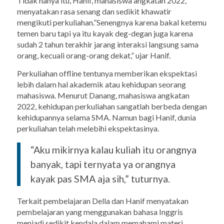
Tidak hanya itu, Hanif, mahasiswa angkatan 2022,
menyatakan rasa senang dan sedikit khawatir
mengikuti perkuliahan.”Senengnya karena bakal ketemu
temen baru tapi ya itu kayak deg-degan juga karena
sudah 2 tahun terakhir jarang interaksi langsung sama
orang, kecuali orang-orang dekat,” ujar Hanif.
Perkuliahan offline tentunya memberikan ekspektasi
lebih dalam hal akademik atau kehidupan seorang
mahasiswa. Menurut Danang, mahasiswa angkatan
2022, kehidupan perkuliahan sangatlah berbeda dengan
kehidupannya selama SMA.
Namun bagi Hanif, dunia
perkuliahan telah melebihi ekspektasinya.
“Aku mikirnya kalau kuliah itu orangnya
banyak, tapi ternyata ya orangnya
kayak pas SMA aja sih,” tuturnya.
Terkait pembelajaran Della dan Hanif menyatakan
pembelajaran yang menggunakan bahasa Inggris
menjadi sedikit kendala dalam memahami materi.