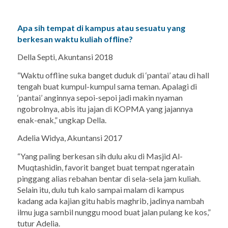
Apa sih tempat di kampus atau sesuatu yang
berkesan waktu kuliah
offline
?
Della Septi, Akuntansi 2018
“Waktu
offline
suka banget duduk di ‘pantai’ atau di
hall
tengah buat kumpul-kumpul sama teman. Apalagi di
‘pantai’ anginnya sepoi-sepoi jadi makin nyaman
ngobrolnya,
abis
itu jajan di KOPMA yang jajannya
enak-enak,” ungkap Della.
Adelia Widya, Akuntansi 2017
“Yang paling berkesan
sih
dulu aku di Masjid Al-
Muqtashidin, favorit banget buat tempat
ngeratain
pinggang alias rebahan bentar di sela-sela jam kuliah.
Selain itu, dulu
tuh
kalo sampai malam di kampus
kadang ada kajian gitu habis maghrib, jadinya
nambah
ilmu juga sambil nunggu
mood
buat jalan pulang ke kos,”
tutur Adelia.