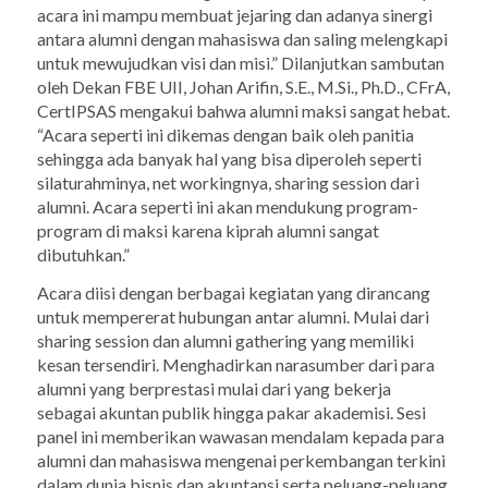
acara ini mampu membuat jejaring dan adanya sinergi
antara alumni dengan mahasiswa dan saling melengkapi
untuk mewujudkan visi dan misi.” Dilanjutkan sambutan
oleh Dekan FBE UII, Johan Arifin, S.E., M.Si., Ph.D., CFrA,
CertIPSAS mengakui bahwa alumni maksi sangat hebat.
“Acara seperti ini dikemas dengan baik oleh panitia
sehingga ada banyak hal yang bisa diperoleh seperti
silaturahminya, net workingnya, sharing session dari
alumni. Acara seperti ini akan mendukung program-
program di maksi karena kiprah alumni sangat
dibutuhkan.”
Acara diisi dengan berbagai kegiatan yang dirancang
untuk mempererat hubungan antar alumni. Mulai dari
sharing session
dan alumni
gathering
yang memiliki
kesan tersendiri. Menghadirkan narasumber dari para
alumni yang berprestasi mulai dari yang bekerja
sebagai akuntan publik hingga pakar akademisi. Sesi
panel ini memberikan wawasan mendalam kepada para
alumni dan mahasiswa mengenai perkembangan terkini
dalam dunia bisnis dan akuntansi serta peluang-peluang