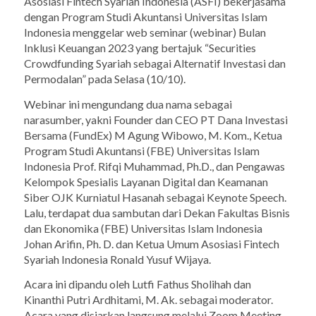
Asosiasi Fintech Syariah Indonesia (ASFI) bekerjasama
dengan Program Studi Akuntansi Universitas Islam
Indonesia menggelar web seminar (webinar) Bulan
Inklusi Keuangan 2023 yang bertajuk “Securities
Crowdfunding Syariah sebagai Alternatif Investasi dan
Permodalan” pada Selasa (10/10).
Webinar ini mengundang dua nama sebagai
narasumber, yakni Founder dan CEO PT Dana Investasi
Bersama (FundEx) M Agung Wibowo, M. Kom., Ketua
Program Studi Akuntansi (FBE) Universitas Islam
Indonesia Prof. Rifqi Muhammad, Ph.D., dan Pengawas
Kelompok Spesialis Layanan Digital dan Keamanan
Siber OJK Kurniatul Hasanah sebagai Keynote Speech.
Lalu, terdapat dua sambutan dari Dekan Fakultas Bisnis
dan Ekonomika (FBE) Universitas Islam Indonesia
Johan Arifin, Ph. D. dan Ketua Umum Asosiasi Fintech
Syariah Indonesia Ronald Yusuf Wijaya.
Acara ini dipandu oleh Lutfi Fathus Sholihah dan
Kinanthi Putri Ardhitami, M. Ak. sebagai moderator.
Acara yang disiarkan langsung melalui Zoom Meeting