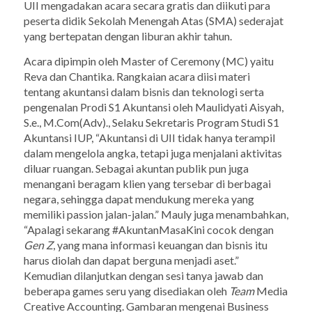
UII mengadakan acara secara gratis dan diikuti para
peserta didik Sekolah Menengah Atas (SMA) sederajat
yang bertepatan dengan liburan akhir tahun.
Acara dipimpin oleh
Master of Ceremony
(MC) yaitu
Reva dan Chantika. Rangkaian acara diisi materi
tentang akuntansi dalam bisnis dan teknologi serta
pengenalan Prodi S1 Akuntansi oleh Maulidyati Aisyah,
S.e., M.Com(Adv)., Selaku Sekretaris Program Studi S1
Akuntansi IUP, “Akuntansi di UII tidak hanya terampil
dalam mengelola angka, tetapi juga menjalani aktivitas
diluar ruangan. Sebagai akuntan publik pun juga
menangani beragam klien yang tersebar di berbagai
negara, sehingga dapat mendukung mereka yang
memiliki
passion
jalan-jalan.” Mauly juga menambahkan,
“Apalagi sekarang #AkuntanMasaKini cocok dengan
Gen Z
, yang mana informasi keuangan dan bisnis itu
harus diolah dan dapat berguna menjadi aset.”
Kemudian dilanjutkan dengan sesi tanya jawab dan
beberapa
games
seru yang disediakan oleh
Team
Media
Creative Accounting. Gambaran mengenai
Business