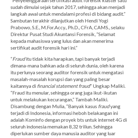
“Penyelenggaraan sertifikasi audit forensik klaster satu
sudah dimulai sejak tahun 2017, sehingga akan menjadi
langkah awal untuk mendalami profesi di bidang audit.”
Sambutan terakhir dilanjutkan oleh Hendi Yogi
Prabowo, S.E., M.For.Accy., Ph.D., CFrA, CAMS., selaku
Direktur Pusat Studi Akuntansi Forensik, “Selamat
kepada mahasiswa yang lulus dan akan menerima
sertifikat audit forensik hari ini.”
“
Fraud
itu tidak kita harapkan, tapi banyak terjadi
dimana-mana bahkan ada di seluruh dunia, oleh karena
itu perlunya seorang auditor forensik untuk mengatasi
masalah-masalah korupsi dan yang paling besar
kaitannya di
financial statement fraud
” Ungkap Maliki.
“
Fraud
itu menular, sehingga orang juga ikut-ikutan
untuk melakukan kecurangan,” Tambah Maliki.
Disambung dengan Mulia, “Banyak kasus
fraud
yang
terjadi di Indonesia, informasi heboh belakangan ini
adalah Kominfo dengan proyek bts untuk internet 4G di
seluruh indonesia memakan 8,32 triliun. Sehingga
diperlukan sumber daya manusia auditor yang luar