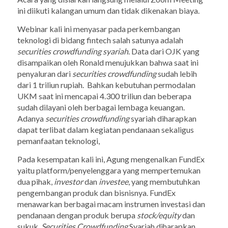
ini diikuti kalangan umum dan tidak dikenakan biaya.
Webinar kali ini menyasar pada perkembangan
teknologi di bidang fintech salah satunya adalah
securities crowdfunding syariah
. Data dari OJK yang
disampaikan oleh Ronald menujukkan bahwa saat ini
penyaluran dari
securities crowdfunding
sudah lebih
dari 1 triliun rupiah. Bahkan kebutuhan permodalan
UKM saat ini mencapai 4.300 triliun dan beberapa
sudah dilayani oleh berbagai lembaga keuangan.
Adanya
securities crowdfunding
syariah diharapkan
dapat terlibat dalam kegiatan pendanaan sekaligus
pemanfaatan teknologi,
Pada kesempatan kali ini, Agung mengenalkan FundEx
yaitu platform/penyelenggara yang mempertemukan
dua pihak,
investor
dan
investee
, yang membutuhkan
pengembangan produk dan bisnisnya. FundEx
menawarkan berbagai macam instrumen investasi dan
pendanaan dengan produk berupa
stock/equity
dan
sukuk.
Securities Crowdfunding
Syariah diharapkan