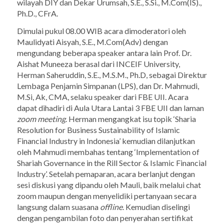
wilayah DIY dan Dekar Urumsah, S.E., S.Si., M.Com(IS).,
Ph.D., CFrA.
Dimulai pukul 08.00 WIB acara dimoderatori oleh
Maulidyati Aisyah, S.E., M.Com(Adv) dengan
mengundang beberapa
speaker
antara lain Prof. Dr.
Aishat Muneeza berasal dari INCEIF University,
Herman Saheruddin, S.E., M.S.M., Ph.D, sebagai Direktur
Lembaga Penjamin Simpanan (LPS), dan Dr. Mahmudi,
M.Si, Ak, CMA, selaku
speaker
dari FBE UII. Acara
dapat dihadiri di Aula Utara Lantai 3 FBE UII dan laman
zoom meeting
. Herman mengangkat isu topik ‘Sharia
Resolution for Business Sustainability of Islamic
Financial Industry in Indonesia’ kemudian dilanjutkan
oleh Mahmudi membahas tentang ‘Implementation of
Shariah Governance in the Rill Sector & Islamic Financial
Industry’. Setelah pemaparan, acara berlanjut dengan
sesi diskusi yang dipandu oleh Mauli, baik melalui chat
zoom maupun dengan menyelidiki pertanyaan secara
langsung dalam suasana
offline
. Kemudian diselingi
dengan pengambilan foto dan penyerahan sertifikat