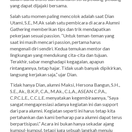
yang dapat dijajaki bersama.
Salah satu momen paling mencolok adalah saat Dian
Utami, S.E., M.Ak salah satu pembicara di acara Alumni
Gathering memberikan tips dan trik mendapatkan
pekerjaan sesuai
passion
. “Untuk teman-teman yang
saat ini masih mencari
passion
, pertama harus
mengenali diri sendiri. Kedua temukan mentor dan
lingkungan yang mendukung cita-cita dan tujuan.
Terakhir, sabar menghadapi kegagalan, apapun
rintangannya, tetap hajar. Tidak usah banyak dipikirkan,
langsung kerjakan saja,” ujar Dian.
Tidak hanya Dian, alumni Maksi, Hersona Bangun, S.H.,
S.E., Ak., B.K.P., C.A., M.Ak., C.L.A., ASEAN C.P.A.,
C.P.C.L.E., C.C.L.E. menyatakan kegembiraannya, “Saya
sangat mengapresiasi adanya kegiatan ini dan
support
dari para alumni. Kegiatan seperti ini harus tetap kita
pertahankan dan kami berharap para alumni dapat terus
berpartisipasi.” Acara ini bukan hanya sekadar ajang
kumpul-kumpul, tetapi juga sebuah langkah menuju