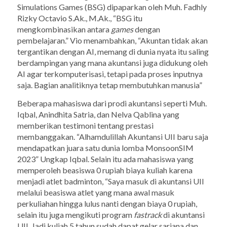
Simulations Games
(BSG) dipaparkan oleh Muh. Fadhly
Rizky Octavio S.Ak., M.Ak., “
BSG
itu
mengkombinasikan antara
games
dengan
pembelajaran.” Vio menambahkan, “Akuntan tidak akan
tergantikan dengan AI, memang di dunia nyata itu saling
berdampingan yang mana akuntansi juga didukung oleh
AI agar terkomputerisasi, tetapi pada proses inputnya
saja. Bagian analitiknya tetap membutuhkan manusia”
Beberapa mahasiswa dari prodi akuntansi seperti Muh.
Iqbal, Anindhita Satria, dan Nelva Qablina yang
memberikan testimoni tentang prestasi
membanggakan. “Alhamdulillah Akuntansi UII baru saja
mendapatkan juara satu dunia lomba MonsoonSIM
2023” Ungkap Iqbal. Selain itu ada mahasiswa yang
memperoleh beasiswa 0 rupiah biaya kuliah karena
menjadi atlet badminton, “Saya masuk di akuntansi UII
melalui beasiswa atlet yang mana awal masuk
perkuliahan hingga lulus nanti dengan biaya 0 rupiah,
selain itu juga mengikuti program
fastrack
di akuntansi
UII. Jadi kuliah 5 tahun sudah dapat gelar sarjana dan