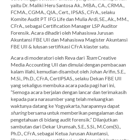
yaitu Dr. Maliki Heru Santosa Ak., MBA., CA., CRMA.,
FCMA., CGMA., QIA., Cert., IPSAS., CFrA., selaku
Komite Audit PT IFG Life dan Mulia Ardi, SE., Ak., MM.,
CFrA., sebagai Certification Manager LSP Auditor
Forensik. Acara dihadiri oleh Mahasiswa Jurusan
Akuntansi FBE UII dan Mahasiswa Magister Akuntansi
FBE UII & lulusan sertifikasi CFrA klaster satu.
Acara di moderatori oleh Reva dari
Team
Creative
Media Accounting UII dan dimulai dengan pembacaan
kalam illahi, kemudian disambut oleh Johan Arifin, S.E.,
M.Si., Ph.D., CFrA, CertlPSAS., selaku Dekan FBE UII
yang sekaligus membuka acara pada pagi hari ini,
“Semoga acara berjalan dengan lancar dan terimakasih
kepada para narasumber yang telah meluangkan
waktunya datang ke Yogyakarta, harapannya dapat
sharing
bersama untuk memberikan pengalaman dan
pengetahuan di bidang audit forensik.” Dilanjutkan
sambutan dari Dekar Urumsah, S.E., S.Si., M.Com(S).,
Ph.D., CFrA, sebagai Ketua Jurusan Akuntansi,